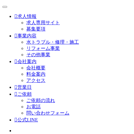

求人情報
求人専用サイト
募集要項

事業内容
水トラブル・修理・施工
リフォーム事業
その他事業

会社案内
会社概要
料金案内
アクセス

営業日

ご依頼
ご依頼の流れ
お電話
問い合わせフォーム

公式LINE