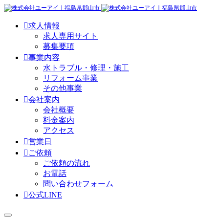

求人情報
求人専用サイト
募集要項

事業内容
水トラブル・修理・施工
リフォーム事業
その他事業

会社案内
会社概要
料金案内
アクセス

営業日

ご依頼
ご依頼の流れ
お電話
問い合わせフォーム

公式LINE